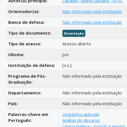
Autor(a) principal:
Cavallari, Juliana Santana, 1976-
Orientador(a):
Não Informado pela instituição
Banca de defesa:
Não Informado pela instituição
Tipo de documento:
Dissertação
Tipo de acesso:
Acesso aberto
Idioma:
por
Instituição de defesa:
[s.n.]
Programa de Pós-
Não Informado pela instituição
Graduação:
Departamento:
Não Informado pela instituição
País:
Não Informado pela instituição
Palavras-chave em
Linguística aplicada
Português:
Análise do discurso
Língua inglesa - Estudo e ensino