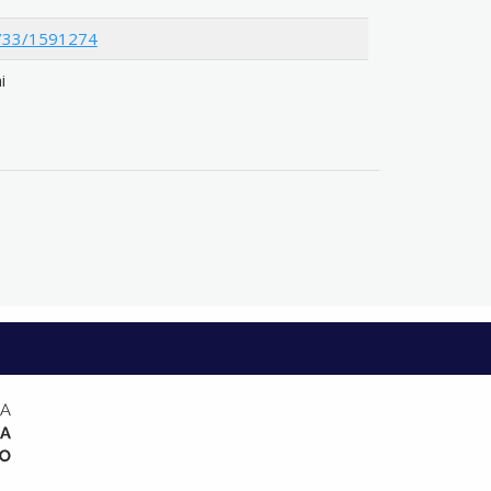
12733/1591274
i