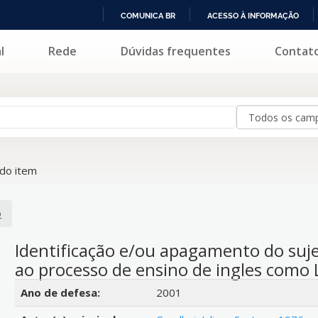
COMUNICA BR
ACESSO À INFORMAÇÃO
IR
l
Rede
Dúvidas frequentes
Contat
PARA
O
CONTEÚDO
do item
o
Identificação e/ou apagamento do suje
ao processo de ensino de ingles como 
Detalhes bibliográficos
Ano de defesa:
2001