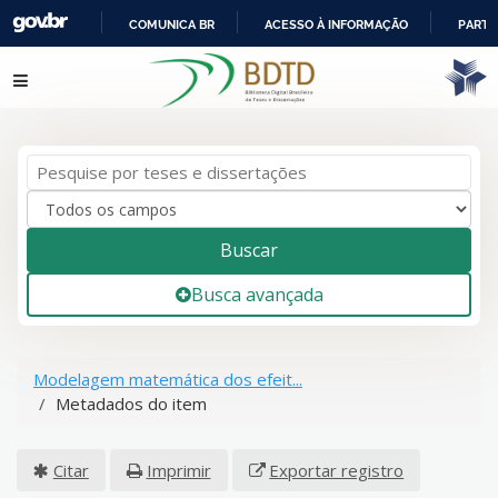
COMUNICA BR
ACESSO À INFORMAÇÃO
PARTI
IR
Pular para o conteúdo
PARA
O
CONTEÚDO
Buscar
Busca avançada
Modelagem matemática dos efeit...
Metadados do item
Citar
Imprimir
Exportar registro