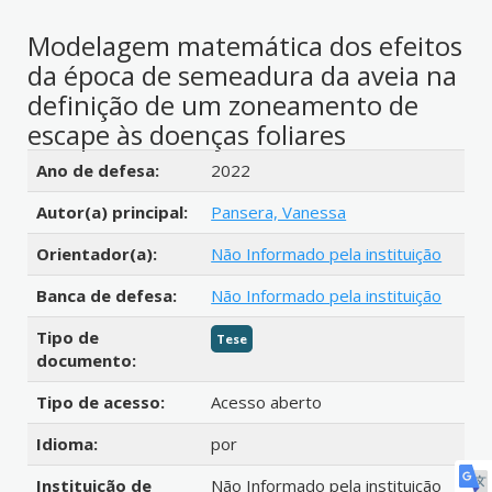
Modelagem matemática dos efeitos
da época de semeadura da aveia na
definição de um zoneamento de
escape às doenças foliares
Detalhes bibliográficos
Ano de defesa:
2022
Autor(a) principal:
Pansera, Vanessa
Orientador(a):
Não Informado pela instituição
Banca de defesa:
Não Informado pela instituição
Tipo de
Tese
documento:
Tipo de acesso:
Acesso aberto
Idioma:
por
Instituição de
Não Informado pela instituição