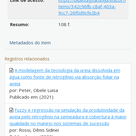
Link de acesso:
https://bibliodigital.unijui.edu.br/i
tems/342c96fb-c8af-403a-
9cc7-26f0d9cfe2b4
Resumo:
108 f.
Metadados do item
Registros relacionados
A modelagem da tecnologia da ureia dissolvida em
água como fonte de nitrogênio via absorção foliar na
aveia
por: Peter, Cibele Luisa
Publicado em: (2021)
Fuzzy e regressão na simulação da produtividade da
aveia pelo nitrogênio na semeadura e cobertura à maior
qualidade no manejo nos sistemas de sucessão
por: Rossi, Dênis Sidinei