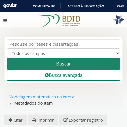
COMUNICA BR
ACESSO À INFORMAÇÃO
PARTI
IR
Pular para o conteúdo
PARA
O
CONTEÚDO
Buscar
Busca avançada
Modelagem matemática da intera...
Metadados do item
Citar
Imprimir
Exportar registro