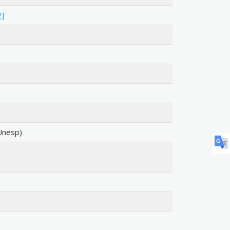
P]
Unesp)