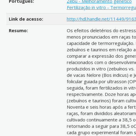
Português:
Zebu - Melhoramento genético
Fertilização in vitro - Termorreg
Link de acesso:
http://hdl.handle.net/11449/916
Resumo:
Os efeitos deletérios do estresse
menos pronunciados em raças tol
capacidade de termorregulação.
zebuínos e taurinos em relação 
comparar a expressão dos gene
relacionados com o desenvolvime
produzidos in vitro (zebuínos vs
de vacas Nelore (Bos indicus) e 
folicular guiada por ultrasson (O
seguida, foram fertilizados in v
respectivamente. Doze horas após
(zebuínos e taurinos) foram cult
Noventa e seis horas após a fert
raças, foram divididos aleatoria
cultivado continuamente a 38,5 o
retornando a seguir para 38,5 oC
cada grupo experimental foram 