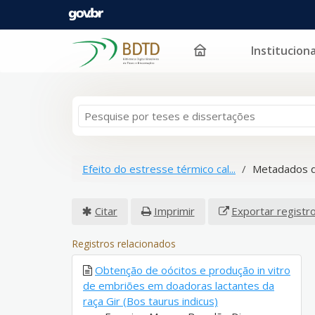
Instituciona
Pular para o conteúdo
Efeito do estresse térmico cal...
Metadados d
Citar
Imprimir
Exportar registr
Registros relacionados
Obtenção de oócitos e produção in vitro
de embriões em doadoras lactantes da
raça Gir (Bos taurus indicus)