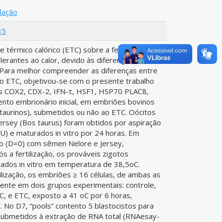
ulação
35
 térmico calórico (ETC) sobre a fertilidade são
erantes ao calor, devido às diferenças na
 Para melhor compreender as diferenças entre
ao ETC, objetivou-se com o presente trabalho
s COX2, CDX-2, IFN-τ, HSF1, HSP70 PLAC8,
nto embrionário inicial, em embriões bovinos
. taurinos), submetidos ou não ao ETC. Oócitos
Jersey (Bos taurus) foram obtidos por aspiração
PU) e maturados in vitro por 24 horas. Em
itro (D=0) com sêmen Nelore e Jersey,
 a fertilização, os prováveis zigotos
ivados in vitro em temperatura de 38,5oC.
ilização, os embriões ≥ 16 células, de ambas as
mente em dois grupos experimentais: controle,
C, e ETC, exposto a 41 oC por 6 horas,
. No D7, “pools” contento 5 blastocistos para
submetidos à extração de RNA total (RNAesay-