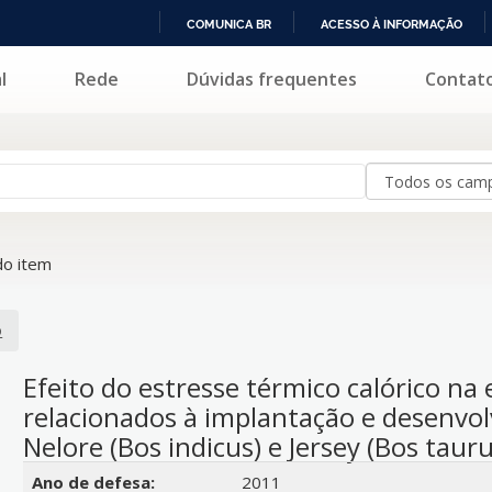
COMUNICA BR
ACESSO À INFORMAÇÃO
IR
l
Rede
Dúvidas frequentes
Contat
PARA
O
CONTEÚDO
o item
o
Efeito do estresse térmico calórico na
relacionados à implantação e desenvol
Nelore (Bos indicus) e Jersey (Bos tauru
Detalhes bibliográficos
Ano de defesa:
2011