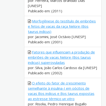
por: Ferreira, Marcos Brandão Dias
[UNESP]
Publicado em: (2011)
Morfogênese do testítulo de embriões
e fetos de vacas da raça Nelore (Bos
taurus indicus)
por: Jacomini, José Octávio [UNESP]
Publicado em: (2001)
Fatores que influenciam a produção de
embriões de vacas Nelore (Bos taurus
indicus) superovuladas
por: Silva, João Carlos Cardoso da [UNESP]
Publicado em: (2002)
O efeito do fator de crescimento
semelhante à insulina-I em oócitos de
vacas Bos indicus e Bos taurus expostas
ao estresse térmico un vitro
por: Risolia, Pedro Henrique Bugallo