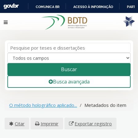
COMUNICA BR
ACESSO À INFORMAÇÃO
PARTI
IR
Pular para o conteúdo
PARA
O
CONTEÚDO
Buscar
Busca avançada
O método holográfico aplicado...
Metadados do item
Citar
Imprimir
Exportar registro