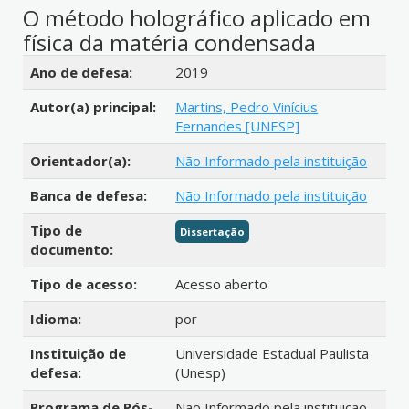
O método holográfico aplicado em
física da matéria condensada
Detalhes bibliográficos
Ano de defesa:
2019
Autor(a) principal:
Martins, Pedro Vinícius
Fernandes [UNESP]
Orientador(a):
Não Informado pela instituição
Banca de defesa:
Não Informado pela instituição
Tipo de
Dissertação
documento:
Tipo de acesso:
Acesso aberto
Idioma:
por
Instituição de
Universidade Estadual Paulista
defesa:
(Unesp)
Programa de Pós-
Não Informado pela instituição