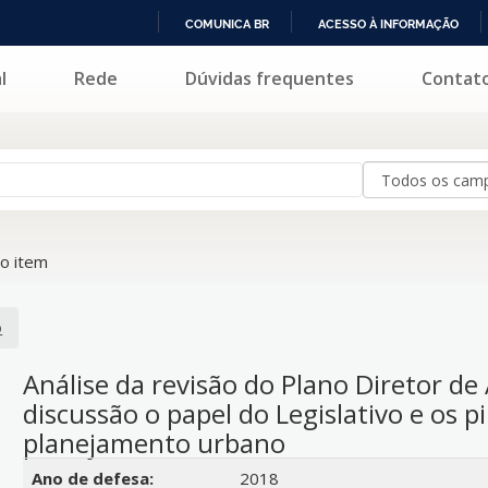
COMUNICA BR
ACESSO À INFORMAÇÃO
IR
l
Rede
Dúvidas frequentes
Contat
PARA
O
CONTEÚDO
o item
o
Análise da revisão do Plano Diretor d
discussão o papel do Legislativo e os p
planejamento urbano
Detalhes bibliográficos
Ano de defesa:
2018