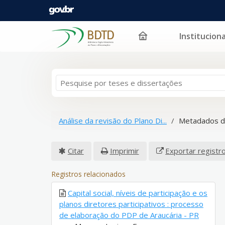
Instituciona
Pular para o conteúdo
Análise da revisão do Plano Di...
Metadados d
Citar
Imprimir
Exportar registr
Registros relacionados
Capital social, níveis de participação e os
planos diretores participativos : processo
de elaboração do PDP de Araucária - PR