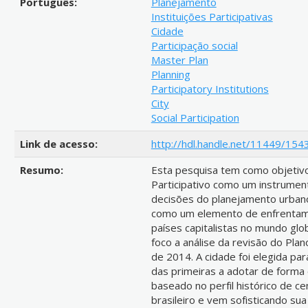
Português:
Planejamento
Instituições Participativas
Cidade
Participação social
Master Plan
Planning
Participatory Institutions
City
Social Participation
Link de acesso:
http://hdl.handle.net/11449/154
Resumo:
Esta pesquisa tem como objetivo 
Participativo como um instrumen
decisões do planejamento urbano
como um elemento de enfrentam
países capitalistas no mundo glo
foco a análise da revisão do Pla
de 2014. A cidade foi elegida pa
das primeiras a adotar de forma
baseado no perfil histórico de c
brasileiro e vem sofisticando su