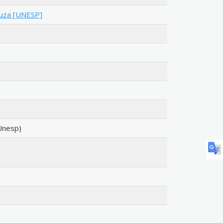
ouza [UNESP]
Unesp)