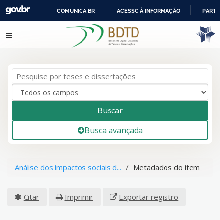
COMUNICA BR
ACESSO À INFORMAÇÃO
PARTI
IR
Pular para o conteúdo
PARA
O
CONTEÚDO
Buscar
Busca avançada
Análise dos impactos sociais d...
Metadados do item
Citar
Imprimir
Exportar registro