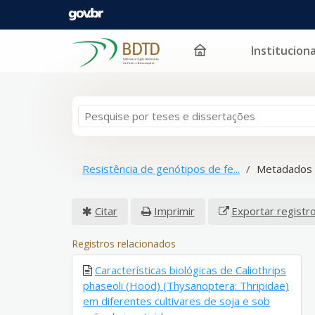
Instituciona
Pular para o conteúdo
Resistência de genótipos de fe...
Metadados 
Citar
Imprimir
Exportar registr
Registros relacionados
Características biológicas de Caliothrips
phaseoli (Hood) (Thysanoptera: Thripidae)
em diferentes cultivares de soja e sob