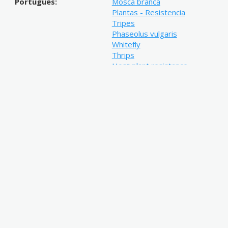
Português:
Mosca branca
Plantas - Resistencia
Tripes
Phaseolus vulgaris
Whitefly
Thrips
Host plant resistance
Link de acesso:
http://hdl.handle.net/11449/913
Resumo:
Avaliou-se o comportamento de g
carioca e preto nas épocas de cul
grãos dos tipos especiais na épo
(Genn.) biótipo B e Caliothrips p
inseticidas no controle destas p
genótipos IAC-Carioca Tybatã, I
1, Gen 96A45-3-51-52-1, IAC Alv
98-122, LP 02- 130, LP 01-38, L
Triunfo, BRS-Grafite, CV-48, Z-2
Rosinha G2, Jalo precoce, Pérol
99TG2868, Gen 99TGR3416, Ge
IAC Jaraguá, Gen 95A10061531