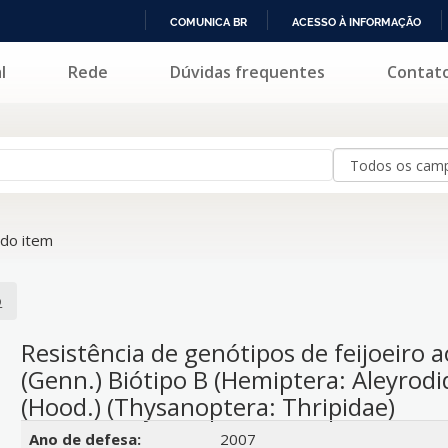
COMUNICA BR
ACESSO À INFORMAÇÃO
IR
l
Rede
Dúvidas frequentes
Contat
PARA
O
CONTEÚDO
do item
o
Resistência de genótipos de feijoeiro 
(Genn.) Biótipo B (Hemiptera: Aleyrodid
(Hood.) (Thysanoptera: Thripidae)
Detalhes bibliográficos
Ano de defesa:
2007