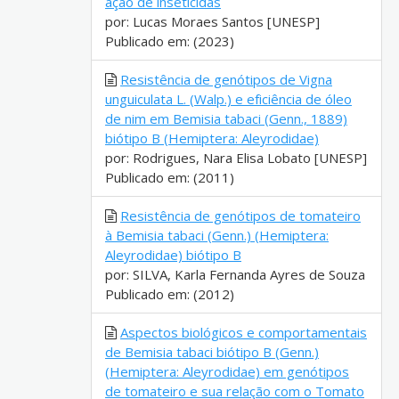
ação de inseticidas
por: Lucas Moraes Santos [UNESP]
Publicado em: (2023)
Resistência de genótipos de Vigna
unguiculata L. (Walp.) e eficiência de óleo
de nim em Bemisia tabaci (Genn., 1889)
biótipo B (Hemiptera: Aleyrodidae)
por: Rodrigues, Nara Elisa Lobato [UNESP]
Publicado em: (2011)
Resistência de genótipos de tomateiro
à Bemisia tabaci (Genn.) (Hemiptera:
Aleyrodidae) biótipo B
por: SILVA, Karla Fernanda Ayres de Souza
Publicado em: (2012)
Aspectos biológicos e comportamentais
de Bemisia tabaci biótipo B (Genn.)
(Hemiptera: Aleyrodidae) em genótipos
de tomateiro e sua relação com o Tomato