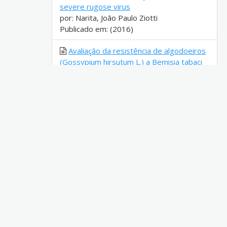
severe rugose virus
por: Narita, João Paulo Ziotti
Publicado em: (2016)
Avaliação da resistência de algodoeiros
(Gossypium hirsutum L.) a Bemisia tabaci
(Genn.) biótipo B (Hemiptera: Aleyrodidae)
por: Campos, Zeneide Ribeiro [UNESP]
Publicado em: (2005)