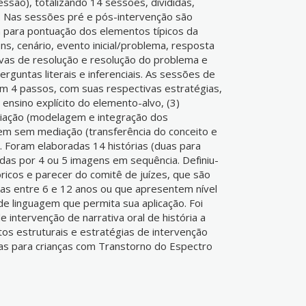
ssão), totalizando 14 sessões, divididas,
 Nas sessões pré e pós-intervenção são
ia para pontuação dos elementos típicos da
ns, cenário, evento inicial/problema, resposta
tivas de resolução e resolução do problema e
guntas literais e inferenciais. As sessões de
m 4 passos, com suas respectivas estratégias,
2) ensino explícito do elemento-alvo, (3)
iação (modelagem e integração dos
em sem mediação (transferência do conceito e
. Foram elaboradas 14 histórias (duas para
as por 4 ou 5 imagens em sequência. Definiu-
ricos e parecer do comitê de juízes, que são
ças entre 6 e 12 anos ou que apresentem nível
e linguagem que permita sua aplicação. Foi
 intervenção de narrativa oral de história a
os estruturais e estratégias de intervenção
cas para crianças com Transtorno do Espectro