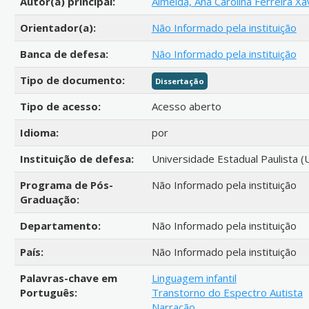
Autor(a) principal:
Almeida, Ana Carolina Ferreira Xa
Orientador(a):
Não Informado pela instituição
Banca de defesa:
Não Informado pela instituição
Tipo de documento:
Dissertação
Tipo de acesso:
Acesso aberto
Idioma:
por
Instituição de defesa:
Universidade Estadual Paulista (
Programa de Pós-
Não Informado pela instituição
Graduação:
Departamento:
Não Informado pela instituição
País:
Não Informado pela instituição
Palavras-chave em
Linguagem infantil
Português:
Transtorno do Espectro Autista
Narração