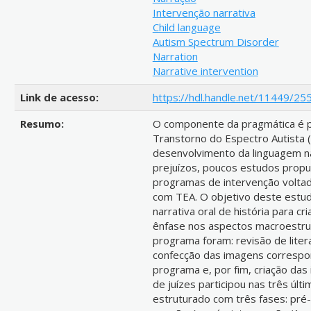
Intervenção narrativa
Child language
Autism Spectrum Disorder
Narration
Narrative intervention
Link de acesso:
https://hdl.handle.net/11449/25
Resumo:
O componente da pragmática é po
Transtorno do Espectro Autista (
desenvolvimento da linguagem na
prejuízos, poucos estudos propus
programas de intervenção voltado
com TEA. O objetivo deste estud
narrativa oral de história para 
ênfase nos aspectos macroestrut
programa foram: revisão de liter
confecção das imagens correspo
programa e, por fim, criação das
de juízes participou nas três úl
estruturado com três fases: pré-