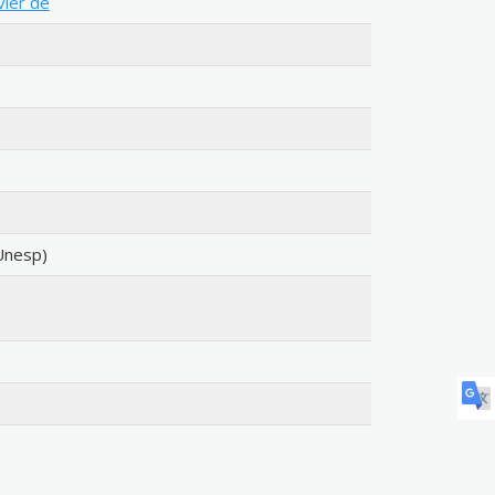
vier de
Unesp)