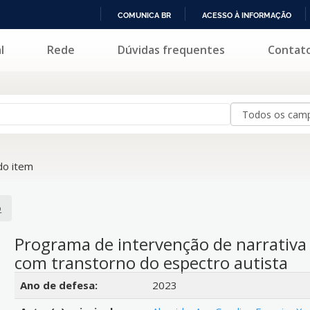
COMUNICA BR
ACESSO À INFORMAÇÃO
IR
l
Rede
Dúvidas frequentes
Contat
PARA
O
CONTEÚDO
o item
o
Programa de intervenção de narrativa o
com transtorno do espectro autista
Detalhes bibliográficos
Ano de defesa:
2023