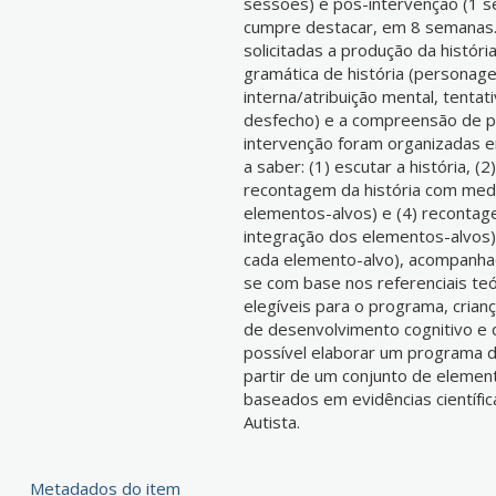
sessões) e pós-intervenção (1 se
cumpre destacar, em 8 semanas.
solicitadas a produção da histór
gramática de história (personage
interna/atribuição mental, tenta
desfecho) e a compreensão de per
intervenção foram organizadas e
a saber: (1) escutar a história, (
recontagem da história com med
elementos-alvos) e (4) recontag
integração dos elementos-alvos)
cada elemento-alvo), acompanhad
se com base nos referenciais teó
elegíveis para o programa, crian
de desenvolvimento cognitivo e d
possível elaborar um programa de
partir de um conjunto de element
baseados em evidências científi
Autista.
Metadados do item