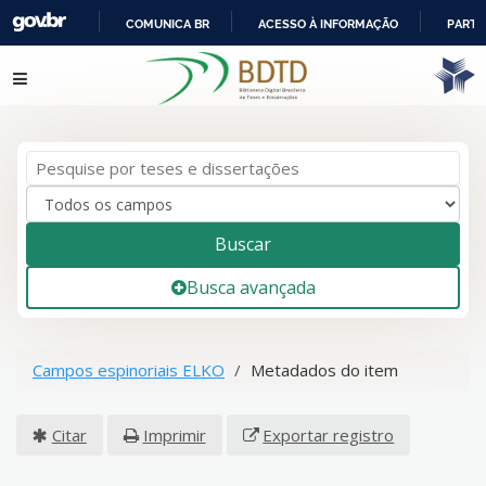
COMUNICA BR
ACESSO À INFORMAÇÃO
PARTI
IR
Pular para o conteúdo
PARA
O
CONTEÚDO
Buscar
Busca avançada
Campos espinoriais ELKO
Metadados do item
Citar
Imprimir
Exportar registro