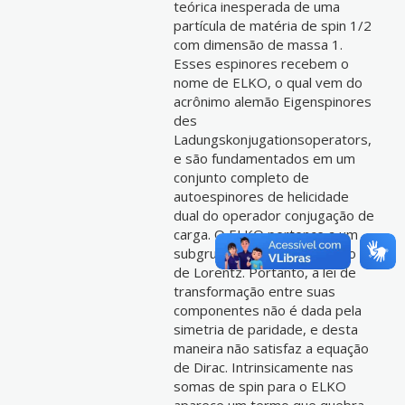
teórica inesperada de uma
partícula de matéria de spin 1/2
com dimensão de massa 1.
Esses espinores recebem o
nome de ELKO, o qual vem do
acrônimo alemão Eigenspinores
des
Ladungskonjugationsoperators,
e são fundamentados em um
conjunto completo de
autoespinores de helicidade
dual do operador conjugação de
carga. O ELKO pertence a um
subgrupo do grupo completo
de Lorentz. Portanto, a lei de
transformação entre suas
componentes não é dada pela
simetria de paridade, e desta
maneira não satisfaz a equação
de Dirac. Intrinsicamente nas
somas de spin para o ELKO