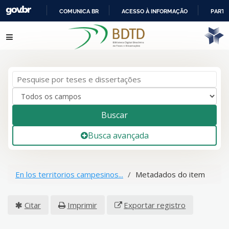
COMUNICA BR
ACESSO À INFORMAÇÃO
PARTI
IR
Pular para o conteúdo
PARA
O
CONTEÚDO
Buscar
Busca avançada
En los territorios campesinos...
Metadados do item
Citar
Imprimir
Exportar registro