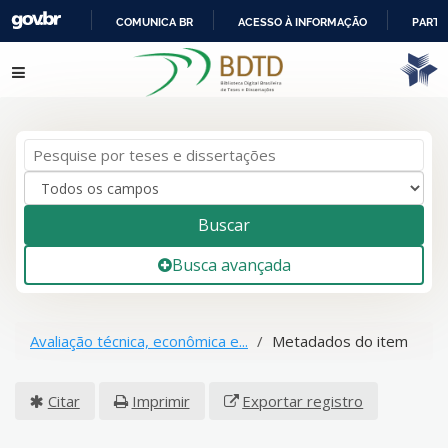
COMUNICA BR
ACESSO À INFORMAÇÃO
PARTI
IR
Pular para o conteúdo
PARA
O
CONTEÚDO
Buscar
Busca avançada
Avaliação técnica, econômica e...
Metadados do item
Citar
Imprimir
Exportar registro