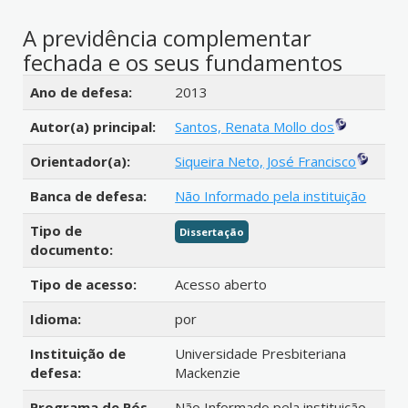
A previdência complementar
fechada e os seus fundamentos
Detalhes bibliográficos
Ano de defesa:
2013
Autor(a) principal:
Santos, Renata Mollo dos
Orientador(a):
Siqueira Neto, José Francisco
Banca de defesa:
Não Informado pela instituição
Tipo de
Dissertação
documento:
Tipo de acesso:
Acesso aberto
Idioma:
por
Instituição de
Universidade Presbiteriana
defesa:
Mackenzie
Programa de Pós-
Não Informado pela instituição