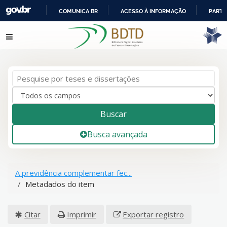
COMUNICA BR
ACESSO À INFORMAÇÃO
PARTI
IR
Pular para o conteúdo
PARA
O
CONTEÚDO
Buscar
Busca avançada
A previdência complementar fec...
Metadados do item
Citar
Imprimir
Exportar registro