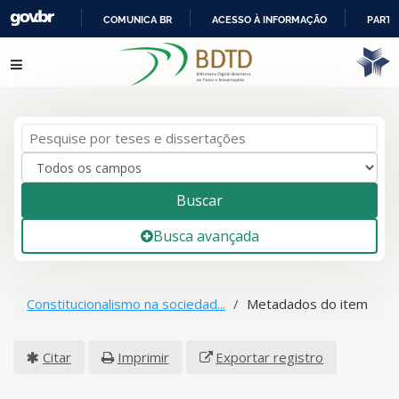
COMUNICA BR
ACESSO À INFORMAÇÃO
PARTI
IR
Pular para o conteúdo
PARA
O
CONTEÚDO
Buscar
Busca avançada
Constitucionalismo na sociedad...
Metadados do item
Citar
Imprimir
Exportar registro