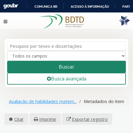
COMUNICA BR
ACESSO À INFORMAÇÃO
PARTI
IR
Pular para o conteúdo
PARA
O
CONTEÚDO
Buscar
Busca avançada
Avaliação de habilidades matem...
Metadados do item
Citar
Imprimir
Exportar registro