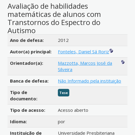
Avaliação de habilidades
matemáticas de alunos com
Transtornos do Espectro do
Autismo
Detalhes bibliográficos
Ano de defesa:
2012
Autor(a) principal:
Fonteles, Daniel Sá Roriz
Orientador(a):
Mazzotta, Marcos José da
Silveira
Banca de defesa:
Não Informado pela instituição
Tipo de
Tese
documento:
Tipo de acesso:
Acesso aberto
Idioma:
por
Instituição de
Universidade Presbiteriana