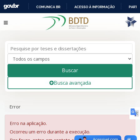
COMUNICA BR
ACESSO À INFORMAÇÃO
PARTI
IR
Pular para o conteúdo
PARA
O
CONTEÚDO
Buscar
Busca avançada
Error
Erro na aplicação.
Ocorreu um erro durante a execução.