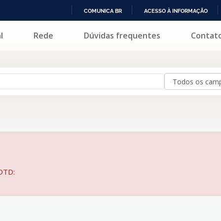
COMUNICA BR
ACESSO À INFORMAÇÃO
IR
l
Rede
Dúvidas frequentes
Contat
PARA
O
CONTEÚDO
BDTD: