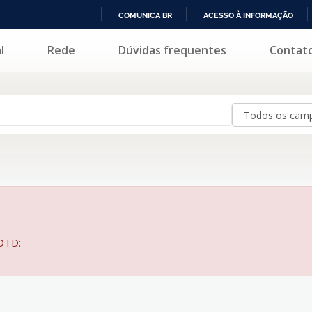
COMUNICA BR
ACESSO À INFORMAÇÃO
IR
l
Rede
Dúvidas frequentes
Contat
PARA
O
CONTEÚDO
BDTD: