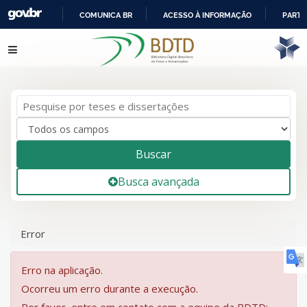
COMUNICA BR
ACESSO À INFORMAÇÃO
PARTI
IR
Pular para o conteúdo
PARA
O
CONTEÚDO
Buscar
Busca avançada
Error
Erro na aplicação.
Ocorreu um erro durante a execução.