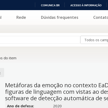
COMUNICA BR
ACESSO À INFORMAÇÃO
IR
l
Rede
Dúvidas frequentes
Contat
PARA
O
CONTEÚDO
s do item
o
Metáforas da emoção no contexto EaD
figuras de linguagem com vistas ao d
software de detecção automática de 
Detalhes bibliográficos
Ano de defesa:
2020