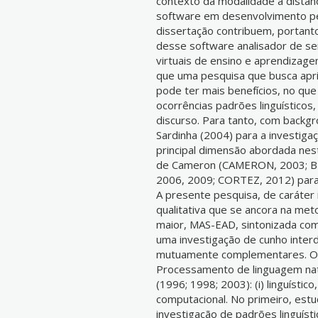
contexto da modalidade a distânc
software em desenvolvimento pel
dissertação contribuem, portan
desse software analisador de s
virtuais de ensino e aprendizage
que uma pesquisa que busca aprim
pode ter mais benefícios, no que
ocorrências padrões linguísticos
discurso. Para tanto, com backgr
Sardinha (2004) para a investiga
principal dimensão abordada nes
de Cameron (CAMERON, 2003; 
2006, 2009; CORTEZ, 2012) para 
A presente pesquisa, de caráter
qualitativa que se ancora na met
maior, MAS-EAD, sintonizada com 
uma investigação de cunho interd
mutuamente complementares. Os
Processamento de linguagem natu
(1996; 1998; 2003): (i) linguístico, 
computacional. No primeiro, est
investigação de padrões linguístico