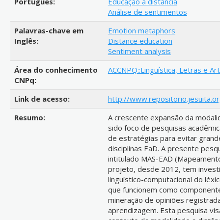
Português:
Educação a distância
Análise de sentimentos
Palavras-chave em
Emotion metaphors
Inglês:
Distance education
Sentiment analysis
Área do conhecimento
ACCNPQ::Lingüística, Letras e Arte
CNPq:
Link de acesso:
http://www.repositorio.jesuita.
Resumo:
A crescente expansão da modalid
sido foco de pesquisas acadêmica
de estratégias para evitar gran
disciplinas EaD. A presente pesq
intitulado MAS-EAD (Mapeamento
projeto, desde 2012, tem invest
linguístico-computacional do léx
que funcionem como componente
mineração de opiniões registrad
aprendizagem. Esta pesquisa vis