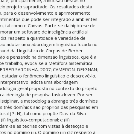
ia e, principalmente, a inclusão destas no
o projeto supracitado. Os resultados desta
to, para o desenvolvimento e aprimoramento
entimentos que pode ser integrado a ambientes
m, tal como o Canvas. Parte-se da hipótese de
orar um software de inteligência artificial
 diz respeito a quantidade e variedade de
, ao adotar uma abordagem linguística focada no
ound da Linguística de Corpus de Berber
ção e pensando na dimensão linguística, que é a
te trabalho, evoca-se a Metáfora Sistemática
BERBER SARDINHA, 2007; CAMERON; DEIGNAN;
estudar o fenômeno linguístico e descrevê-lo.
 interpretativo, adota uma abordagem
odologia geral proposta no contexto do projeto
a ideologia de pesquisa task-driven. Por ser
isciplinar, a metodologia abrange três domínios
 três domínios são próprios das pesquisas em
ral (PLN), tal como propõe Dias-da-Silva
(ii) linguístico-computacional; e (iii)
udam-se as teorias com vistas à detecção e
s no domínio (ii). O domínio (iii) diz respeito à