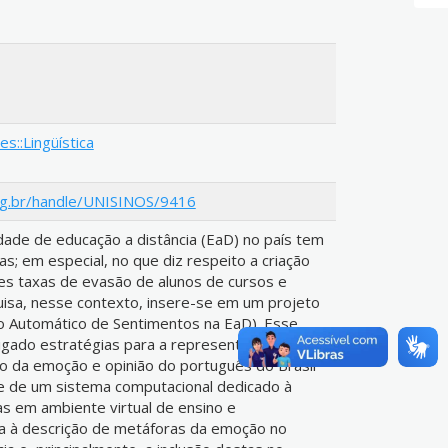
s::Lingüística
org.br/handle/UNISINOS/9416
ade de educação a distância (EaD) no país tem
s; em especial, no que diz respeito a criação
des taxas de evasão de alunos de cursos e
uisa, nesse contexto, insere-se em um projeto
 Automático de Sentimentos na EaD). Esse
igado estratégias para a representação
ico da emoção e opinião do português do Brasil
 de um sistema computacional dedicado à
as em ambiente virtual de ensino e
a à descrição de metáforas da emoção no