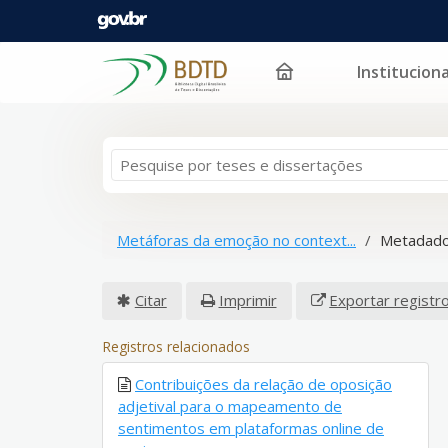
Instituciona
Pular para o conteúdo
Metáforas da emoção no context...
Metadado
Citar
Imprimir
Exportar registr
Registros relacionados
Contribuições da relação de oposição
adjetival para o mapeamento de
sentimentos em plataformas online de