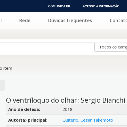
COMUNICA BR
ACESSO À INFORMAÇÃO
IR
l
Rede
Dúvidas frequentes
Contat
PARA
O
CONTEÚDO
o item
o
O ventríloquo do olhar: Sergio Bianchi
Detalhes bibliográficos
Ano de defesa:
2018
Autor(a) principal:
Quiterio, Cesar Takemoto