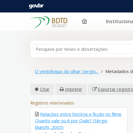
Instituciona
Pular para o conteúdo
O ventríloquo do olhar: Sergio...
Metadados d
Citar
Imprimir
Exportar registr
Registros relacionados
Relações entre história e ficção no filme
Quanto vale ou é por Quilo? (Sérgio
Bianchi, 2005)