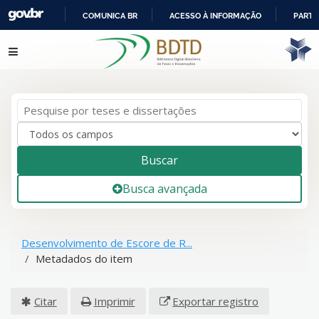
COMUNICA BR
ACESSO À INFORMAÇÃO
PARTI
IR
Pular para o conteúdo
PARA
O
CONTEÚDO
Buscar
Busca avançada
Desenvolvimento de Escore de R...
Metadados do item
Citar
Imprimir
Exportar registro