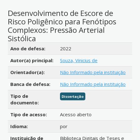
Desenvolvimento de Escore de
Risco Poligênico para Fenótipos
Complexos: Pressão Arterial
Sistólica
Detalhes bibliográficos
Ano de defesa:
2022
Autor(a) principal:
Souza, Vinicius de
Orientador(a):
Não Informado pela instituição
Banca de defesa:
Não Informado pela instituição
Tipo de
Dissertação
documento:
Tipo de acesso:
Acesso aberto
Idioma:
por
Instituição de
Biblioteca Digitais de Teses e