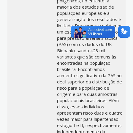
poligênicos, no entanto, a
maioria dos estudos são de
populações europeias e a
generalização dos resultados é
limitada. Derivamos e validamos
um escore de risco poligênico
para pressão arterial sistólica
(PAS) com os dados do UK
Biobank usando 423 mil
variantes que são comuns às
encontradas na população
brasileira. Encontramos
aumento significativo da PAS no
decil superior da distribuição de
risco para a população de
origem e para duas amostras
populacionais brasileiras. Além
disso, esses indivíduos
apresentam risco duas e quatro
vezes maior para hipertensão
estágio I e II, respectivamente,
independentemente da