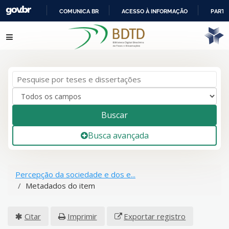
COMUNICA BR
ACESSO À INFORMAÇÃO
PARTI
IR
Pular para o conteúdo
PARA
O
CONTEÚDO
Buscar
Busca avançada
Percepção da sociedade e dos e...
Metadados do item
Citar
Imprimir
Exportar registro