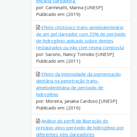
eficácia clareadora.
por: Carminatti, Marina [UNESP]
Publicado em: (2019)
Efeito citotóxico trans-amelodentinário
de um gel clareador com 35% de peróxido
de hidrogênio aplicado sobre dentes
restaurados ou não com resina composta
por: Sacono, Nancy Tomoko [UNESP]
Publicado em: (2011)
Efeito da intensidade da pigmentação
dentária na penetração trans-
amelodentinária de peróxido de
hidrogênio
por: Moreira, Janaina Cardoso [UNESP]
Publicado em: (2016)
Análise do perfil de liberação do
princípio ativo peróxido de hidrogênio por
diferentes géis clareadores