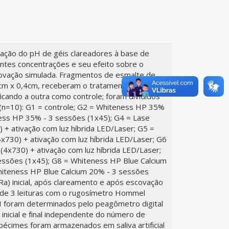
ariação do pH de géis clareadores à base de
entes concentrações e seu efeito sobre o
ovação simulada. Fragmentos de esmalte de
cm x 0,4cm, receberam o tratamento clareador
cando a outra como controle; foram divididos
(n=10): G1 = controle; G2 = Whiteness HP 35%
ess HP 35% - 3 sessões (1x45); G4 = Lase
 + ativação com luz híbrida LED/Laser; G5 =
x730) + ativação com luz híbrida LED/Laser; G6
(4x730) + ativação com luz híbrida LED/Laser;
essões (1x45); G8 = Whiteness HP Blue Calcium
hiteness HP Blue Calcium 20% - 3 sessões
(Ra) inicial, após clareamento e após escovação
 de 3 leituras com o rugosímetro Hommel
H foram determinados pelo peagômetro digital
nicial e final independente do número de
pécimes foram armazenados em saliva artificial