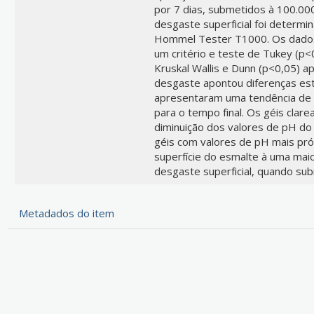
por 7 dias, submetidos à 100.000
desgaste superficial foi determ
Hommel Tester T1000. Os dados
um critério e teste de Tukey (p<
Kruskal Wallis e Dunn (p<0,05) a
desgaste apontou diferenças esta
apresentaram uma tendência de d
para o tempo final. Os géis cla
diminuição dos valores de pH do 
géis com valores de pH mais pró
superfície do esmalte à uma mai
desgaste superficial, quando su
Metadados do item