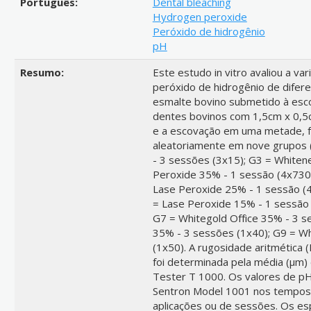
Português:
Dental bleaching
Hydrogen peroxide
Peróxido de hidrogênio
pH
Resumo:
Este estudo in vitro avaliou a v
peróxido de hidrogênio de difer
esmalte bovino submetido à esc
dentes bovinos com 1,5cm x 0,5
e a escovação em uma metade, fi
aleatoriamente em nove grupos 
- 3 sessões (3x15); G3 = Whiten
Peroxide 35% - 1 sessão (4x730)
Lase Peroxide 25% - 1 sessão (4
= Lase Peroxide 15% - 1 sessão 
G7 = Whitegold Office 35% - 3 s
35% - 3 sessões (1x40); G9 = W
(1x50). A rugosidade aritmética 
foi determinada pela média (µm)
Tester T 1000. Os valores de p
Sentron Model 1001 nos tempos i
aplicações ou de sessões. Os es