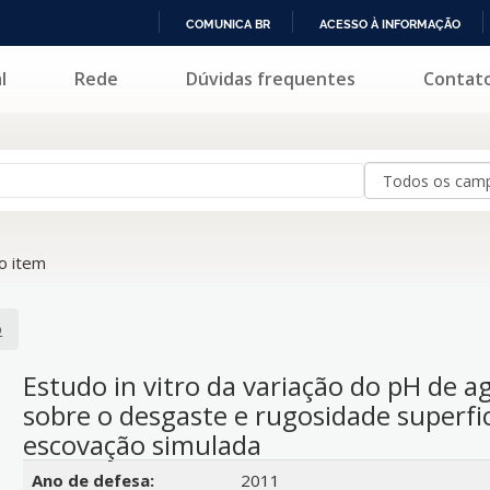
COMUNICA BR
ACESSO À INFORMAÇÃO
IR
l
Rede
Dúvidas frequentes
Contat
PARA
O
CONTEÚDO
o item
o
Estudo in vitro da variação do pH de a
sobre o desgaste e rugosidade superfi
escovação simulada
Detalhes bibliográficos
Ano de defesa:
2011