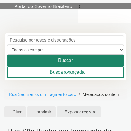
Portal do Governo Brasileiro
s
Pular para o conteúdo
Buscar
Busca avançada
Rua São Bento: um fragmento da...
Metadados do item
Citar
Imprimir
Exportar registro