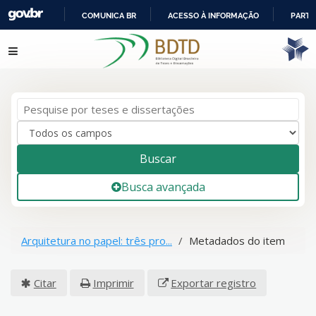
COMUNICA BR
ACESSO À INFORMAÇÃO
PARTI
IR
Pular para o conteúdo
PARA
O
CONTEÚDO
Buscar
Busca avançada
Arquitetura no papel: três pro...
Metadados do item
Citar
Imprimir
Exportar registro