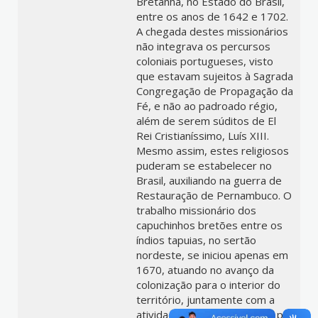
Bretanha, no Estado do Brasil,
entre os anos de 1642 e 1702.
A chegada destes missionários
não integrava os percursos
coloniais portugueses, visto
que estavam sujeitos à Sagrada
Congregação de Propagação da
Fé, e não ao padroado régio,
além de serem súditos de El
Rei Cristianíssimo, Luís XIII.
Mesmo assim, estes religiosos
puderam se estabelecer no
Brasil, auxiliando na guerra de
Restauração de Pernambuco. O
trabalho missionário dos
capuchinhos bretões entre os
índios tapuias, no sertão
nordeste, se iniciou apenas em
1670, atuando no avanço da
colonização para o interior do
território, juntamente com a
atividade pecuária e a busca por