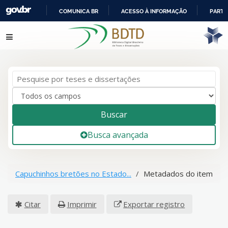
COMUNICA BR
ACESSO À INFORMAÇÃO
PARTI
IR
Pular para o conteúdo
PARA
O
CONTEÚDO
Buscar
Busca avançada
Capuchinhos bretões no Estado...
Metadados do item
Citar
Imprimir
Exportar registro