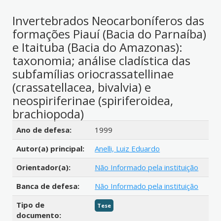
Invertebrados Neocarboníferos das
formações Piauí (Bacia do Parnaíba)
e Itaituba (Bacia do Amazonas):
taxonomia; análise cladística das
subfamílias oriocrassatellinae
(crassatellacea, bivalvia) e
neospiriferinae (spiriferoidea,
brachiopoda)
Detalhes bibliográficos
Ano de defesa:
1999
Autor(a) principal:
Anelli, Luiz Eduardo
Orientador(a):
Não Informado pela instituição
Banca de defesa:
Não Informado pela instituição
Tipo de
Tese
documento: