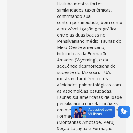
Itaituba mostra fortes
similaridades taxonômicas,
confirmando sua
contemporaneidade, bem como
a provável ligação geográfica
entre as duas bacias no
Pensilvaniano médio. Faunas do
Meio-Oeste americano,
incluindo as da Formação
Amsden (Wyoming), e da
seqüência desmoinesiana do
sudeste do Missouri, EUA,
mostram também fortes
afinidades paleontológicas com
as assembléias estudadas.
Faunas sul-americanas de idade
pensilvaniana correlacionáveis
em menor grau, incluem as da
Formação Cerro Prieto
(Montanhas Amotape, Peru),
Seção La Jagua e Formação