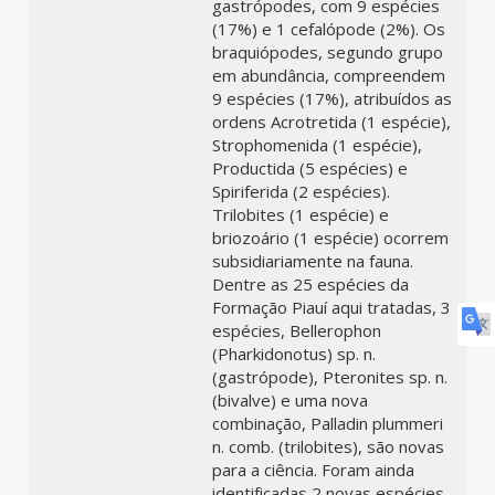
gastrópodes, com 9 espécies
(17%) e 1 cefalópode (2%). Os
braquiópodes, segundo grupo
em abundância, compreendem
9 espécies (17%), atribuídos as
ordens Acrotretida (1 espécie),
Strophomenida (1 espécie),
Productida (5 espécies) e
Spiriferida (2 espécies).
Trilobites (1 espécie) e
briozoário (1 espécie) ocorrem
subsidiariamente na fauna.
Dentre as 25 espécies da
Formação Piauí aqui tratadas, 3
espécies, Bellerophon
(Pharkidonotus) sp. n.
(gastrópode), Pteronites sp. n.
(bivalve) e uma nova
combinação, Palladin plummeri
n. comb. (trilobites), são novas
para a ciência. Foram ainda
identificadas 2 novas espécies