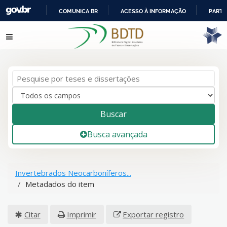
COMUNICA BR
ACESSO À INFORMAÇÃO
PARTI
IR
Pular para o conteúdo
PARA
O
CONTEÚDO
Buscar
Busca avançada
Invertebrados Neocarboníferos...
Metadados do item
Citar
Imprimir
Exportar registro