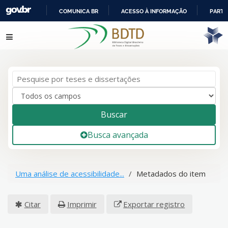
COMUNICA BR
ACESSO À INFORMAÇÃO
PARTI
IR
Pular para o conteúdo
PARA
O
CONTEÚDO
Buscar
Busca avançada
Uma análise de acessibilidade...
Metadados do item
Citar
Imprimir
Exportar registro