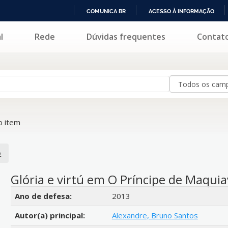
COMUNICA BR
ACESSO À INFORMAÇÃO
IR
l
Rede
Dúvidas frequentes
Contat
PARA
O
CONTEÚDO
 item
o
Glória e virtú em O Príncipe de Maquia
Detalhes bibliográficos
Ano de defesa:
2013
Autor(a) principal:
Alexandre, Bruno Santos