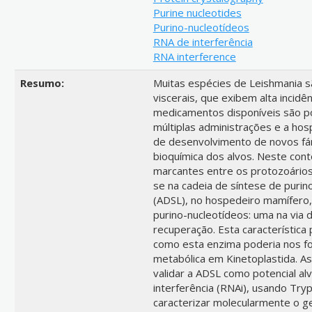
Purine nucleotides
Purino-nucleotídeos
RNA de interferência
RNA interference
Resumo:
Muitas espécies de Leishmania s
viscerais, que exibem alta incidê
medicamentos disponíveis são p
múltiplas administrações e a hos
de desenvolvimento de novos fár
bioquímica dos alvos. Neste con
marcantes entre os protozoários
se na cadeia de síntese de purino
(ADSL), no hospedeiro mamífero
purino-nucleotídeos: uma na via 
recuperação. Esta característica 
como esta enzima poderia nos fo
metabólica em Kinetoplastida. As
validar a ADSL como potencial al
interferência (RNAi), usando T
caracterizar molecularmente o ge