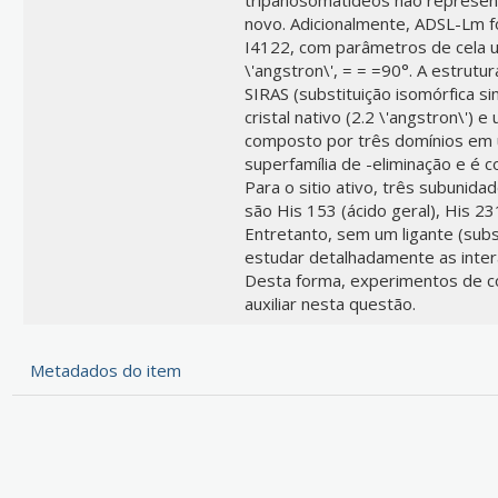
novo. Adicionalmente, ADSL-Lm fo
I4122, com parâmetros de cela un
\'angstron\', = = =90°. A estrutur
SIRAS (substituição isomórfica 
cristal nativo (2.2 \'angstron\')
composto por três domínios em 
superfamília de -eliminação e é c
Para o sitio ativo, três subunid
são His 153 (ácido geral), His 23
Entretanto, sem um ligante (substr
estudar detalhadamente as inter
Desta forma, experimentos de c
auxiliar nesta questão.
Metadados do item