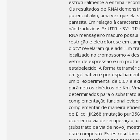
estruturalmente a enzima recomb
Os resultados de RNAi demonst
potencial alvo, uma vez que ela s
parasita. Em relação à caracteri
não traduzidas 5\'UTR e 3\'UTR 
RNA mensageiro maduro possui 2
restrição e eletroforese em cam
blot\" revelaram que adsl-Lm tr
localizado no cromossomo 4 dest
vetor de expressão e um protoco
estabelecido. A forma tetraméri
em gel nativo e por espalhament
um pI experimental de 6,07 e ex
parâmetros cinéticos de Km, Vmax 
determinados para o substrato a
complementação funcional evide
complementar de maneira eficie
de E. coli JK268 (mutação purB5
ocorrer na via de recuperação, 
(substrato da via de novo) most
este composto. Estes resultado
tripanosomatídeos não represen