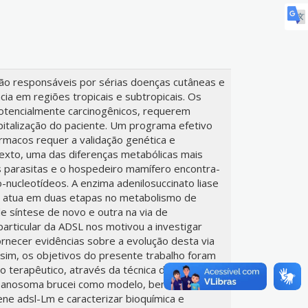
ão responsáveis por sérias doenças cutâneas e
ncia em regiões tropicais e subtropicais. Os
otencialmente carcinogênicos, requerem
pitalização do paciente. Um programa efetivo
macos requer a validação genética e
texto, uma das diferenças metabólicas mais
 parasitas e o hospedeiro mamífero encontra-
-nucleotídeos. A enzima adenilosuccinato liase
, atua em duas etapas no metabolismo de
de síntese de novo e outra na via de
particular da ADSL nos motivou a investigar
rnecer evidências sobre a evolução desta via
sim, os objetivos do presente trabalho foram
vo terapêutico, através da técnica de RNA de
rypanosoma brucei como modelo, bem como,
ne adsl-Lm e caracterizar bioquímica e