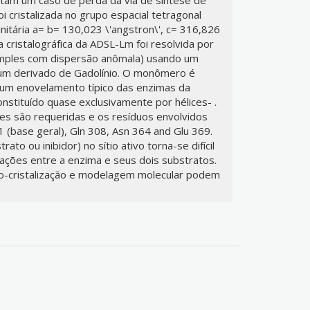
i cristalizada no grupo espacial tetragonal
itária a= b= 130,023 \'angstron\', c= 316,826
a cristalográfica da ADSL-Lm foi resolvida por
simples com dispersão anômala) usando um
 e um derivado de Gadolínio. O monômero é
um enovelamento típico das enzimas da
onstituído quase exclusivamente por hélices- .
ades são requeridas e os resíduos envolvidos
1 (base geral), Gln 308, Asn 364 and Glu 369.
ato ou inibidor) no sítio ativo torna-se difícil
ações entre a enzima e seus dois substratos.
o-cristalização e modelagem molecular podem