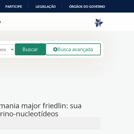
PARTICIPE
LEGISLAÇÃO
ÓRGÃOS DO GOVERNO
o
Buscar
Busca avançada
mania major friedlin: sua
urino-nucleotídeos