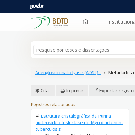
Instituciona
Pular para o conteúdo
Adenylosuccinato lyase (ADSL)...
Metadados d
Citar
Imprimir
Exportar registr
Registros relacionados
Estrutura cristalográfica da Purina
nucleosídeo foslorilase do Mycobacterium
tuberculosis