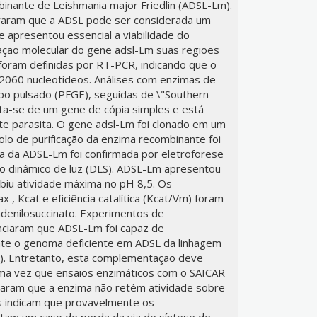
inante de Leishmania major Friedlin (ADSL-Lm).
raram que a ADSL pode ser considerada um
e apresentou essencial a viabilidade do
zação molecular do gene adsl-Lm suas regiões
foram definidas por RT-PCR, indicando que o
060 nucleotídeos. Análises com enzimas de
po pulsado (PFGE), seguidas de \"Southern
ata-se de um gene de cópia simples e está
e parasita. O gene adsl-Lm foi clonado em um
lo de purificação da enzima recombinante foi
ca da ADSL-Lm foi confirmada por eletroforese
o dinâmico de luz (DLS). ADSL-Lm apresentou
ibiu atividade máxima no pH 8,5. Os
, Kcat e eficiência catalítica (Kcat/Vm) foram
denilosuccinato. Experimentos de
nciaram que ADSL-Lm foi capaz de
nte o genoma deficiente em ADSL da linhagem
8). Entretanto, esta complementação deve
uma vez que ensaios enzimáticos com o SAICAR
raram que a enzima não retém atividade sobre
s indicam que provavelmente os
tam um caso de perda da via de síntese de