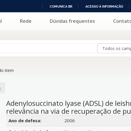
COMUNICA BR
ACESSO À INFORMAÇÃO
IR
l
Rede
Dúvidas frequentes
Contat
PARA
O
CONTEÚDO
o item
o
Adenylosuccinato lyase (ADSL) de leish
relevância na via de recuperação de p
Detalhes bibliográficos
Ano de defesa:
2006