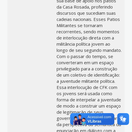
sua base de apoio nos pátios
da Casa Rosada, proferindo
discursos que sucediam suas
cadeias nacionais. Esses Patios
Militantes se tornaram
recorrentes, sendo momentos
de interlocução direta com a
militância política jovem ao
longo de seu segundo mandato.
Com o passar do tempo, se
converteram em um espaço
privilegiado para a construção
de um coletivo de identificação:
a juventude militante política.
Essa interlocução de CFK com
os jovens será usada como
forma de interpelar a juventude
de modo a construir um espaço
de legitimação de seus
governos. Nosso trabalho parte
da perspectiva da semântica da
enunciação em diálogo com a