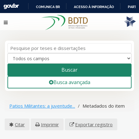
COMUNICA BR
ACESSO À INFORMAÇÃO
PARTI
IR
Pular para o conteúdo
PARA
O
CONTEÚDO
Buscar
Busca avançada
Patios Militantes: a juventude...
Metadados do item
Citar
Imprimir
Exportar registro