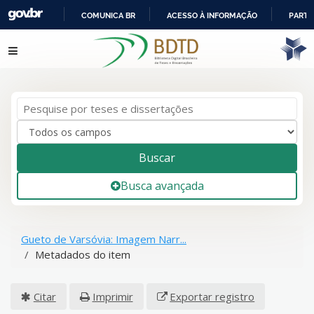
COMUNICA BR
ACESSO À INFORMAÇÃO
PARTI
IR
Pular para o conteúdo
PARA
O
CONTEÚDO
Buscar
Busca avançada
Gueto de Varsóvia: Imagem Narr...
Metadados do item
Citar
Imprimir
Exportar registro