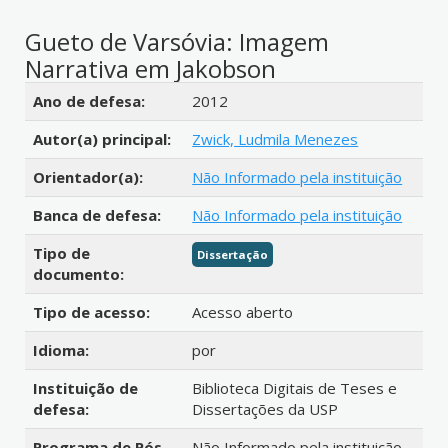
Gueto de Varsóvia: Imagem
Narrativa em Jakobson
Detalhes bibliográficos
Ano de defesa:
2012
Autor(a) principal:
Zwick, Ludmila Menezes
Orientador(a):
Não Informado pela instituição
Banca de defesa:
Não Informado pela instituição
Tipo de
Dissertação
documento:
Tipo de acesso:
Acesso aberto
Idioma:
por
Instituição de
Biblioteca Digitais de Teses e
defesa:
Dissertações da USP
Programa de Pós-
Não Informado pela instituição