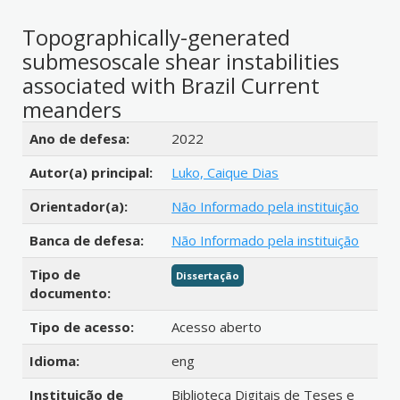
Topographically-generated
submesoscale shear instabilities
associated with Brazil Current
meanders
Detalhes bibliográficos
Ano de defesa:
2022
Autor(a) principal:
Luko, Caique Dias
Orientador(a):
Não Informado pela instituição
Banca de defesa:
Não Informado pela instituição
Tipo de
Dissertação
documento:
Tipo de acesso:
Acesso aberto
Idioma:
eng
Instituição de
Biblioteca Digitais de Teses e