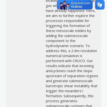
located in a region rich in oil and
gas where oil-spill accidents
have already happened. Here,
we aim to further explore the
processes responsible for
triggering the formation of
these mesoscale eddies by
adding the submesoscale
component to the
hydrodynamic scenario. To
address this, a 2-km resolution
numerical simulation is
performed with CROCO. Our
results indicate that incoming
anticyclones reach the slope
upstream of separation regions
and generate submesoscale
barotropic shear instability that
trigger the meanders\'
formation. Subsequently, this
process generates
submesoscale cyclones that