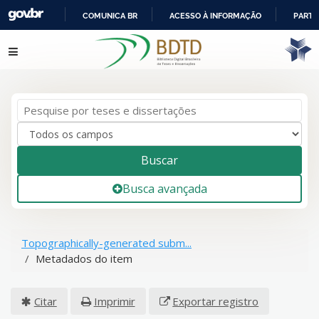
COMUNICA BR
ACESSO À INFORMAÇÃO
PARTI
IR
Pular para o conteúdo
PARA
O
CONTEÚDO
Buscar
Busca avançada
Topographically-generated subm...
Metadados do item
Citar
Imprimir
Exportar registro