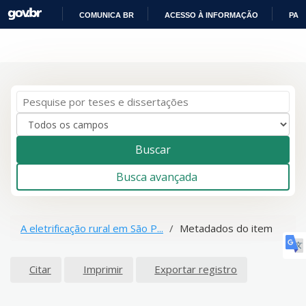
COMUNICA BR
ACESSO À INFORMAÇÃO
PAR
IR
Pular para o conteúdo
PARA
O
CONTEÚDO
Buscar
Busca avançada
A eletrificação rural em São P...
Metadados do item
Citar
Imprimir
Exportar registro