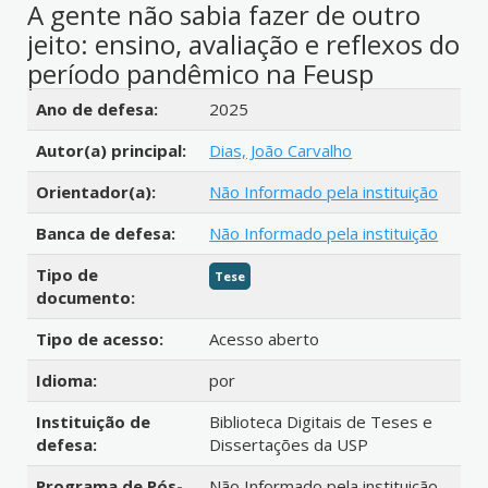
A gente não sabia fazer de outro
jeito: ensino, avaliação e reflexos do
período pandêmico na Feusp
Detalhes bibliográficos
Ano de defesa:
2025
Autor(a) principal:
Dias, João Carvalho
Orientador(a):
Não Informado pela instituição
Banca de defesa:
Não Informado pela instituição
Tipo de
Tese
documento:
Tipo de acesso:
Acesso aberto
Idioma:
por
Instituição de
Biblioteca Digitais de Teses e
defesa:
Dissertações da USP
Programa de Pós-
Não Informado pela instituição