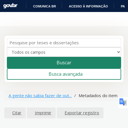
COMUNICA BR
ACESSO À INFORMAÇÃO
PAR
IR
Pular para o conteúdo
PARA
O
CONTEÚDO
Buscar
Busca avançada
A gente não sabia fazer de out...
Metadados do item
Citar
Imprimir
Exportar registro