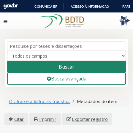
COMUNICA BR
ACESSO À INFORMAÇÃO
PARTI
IR
Pular para o conteúdo
PARA
O
CONTEÚDO
Buscar
Busca avançada
O cifrão e a $afra: as transfo...
Metadados do item
Citar
Imprimir
Exportar registro