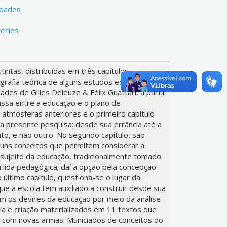
cidades
cities
intas, distribuídas em três capítulos,
rafia teórica de alguns estudos educacionais
idades de Gilles Deleuze & Félix Guattari, a partir
assa entre a educação e o plano de
tmosferas anteriores e o primeiro capítulo
a presente pesquisa: desde sua errância até a
to, e não outro. No segundo capítulo, são
uns conceitos que permitem considerar a
 sujeito da educação, tradicionalmente tomado
 lida pedagógica; daí a opção pela concepção
ltimo capítulo, questiona-se o lugar da
que a escola tem auxiliado a construir desde sua
m os devires da educação por meio da análise
cia e criação materializados em 11 textos que
 com novas armas. Municiados de conceitos do