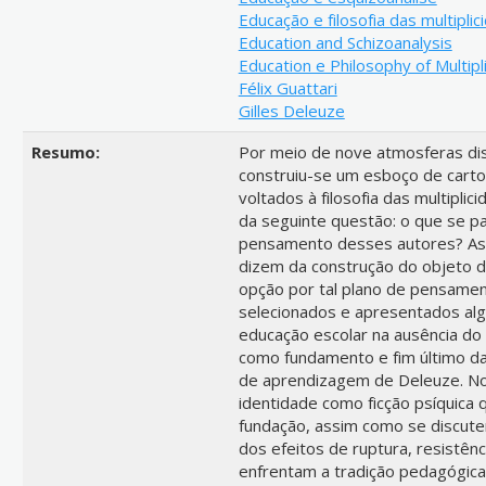
Educação e filosofia das multipli
Education and Schizoanalysis
Education e Philosophy of Multipli
Félix Guattari
Gilles Deleuze
Resumo:
Por meio de nove atmosferas dist
construiu-se um esboço de cartog
voltados à filosofia das multiplic
da seguinte questão: o que se p
pensamento desses autores? As a
dizem da construção do objeto d
opção por tal plano de pensamen
selecionados e apresentados alg
educação escolar na ausência do
como fundamento e fim último da
de aprendizagem de Deleuze. No ú
identidade como ficção psíquica 
fundação, assim como se discute
dos efeitos de ruptura, resistên
enfrentam a tradição pedagógica