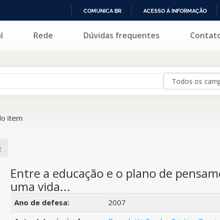
COMUNICA BR
ACESSO À INFORMAÇÃO
IR
l
Rede
Dúvidas frequentes
Contat
PARA
O
CONTEÚDO
o item
o
Entre a educação e o plano de pensam
uma vida...
Detalhes bibliográficos
Ano de defesa:
2007