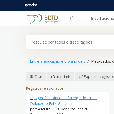
Instituciona
Pular para o conteúdo
Entre a educação e o plano de...
Metadados d
Citar
Imprimir
Exportar registr
Registros relacionados
A geofilosofia da diferença de Gilles
Deleuze e Félix Guattari
por: Asciutti, Luiz Roberto Rinaldi