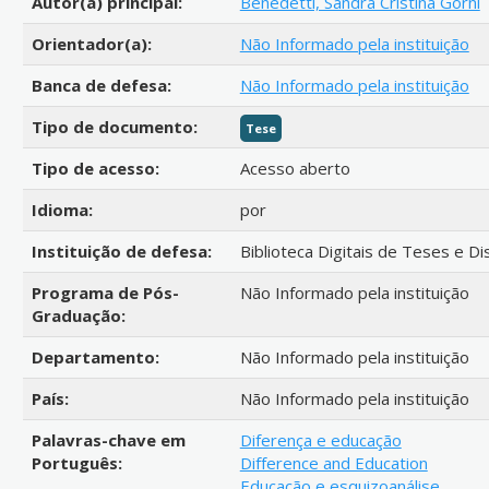
Autor(a) principal:
Benedetti, Sandra Cristina Gorni
Orientador(a):
Não Informado pela instituição
Banca de defesa:
Não Informado pela instituição
Tipo de documento:
Tese
Tipo de acesso:
Acesso aberto
Idioma:
por
Instituição de defesa:
Biblioteca Digitais de Teses e D
Programa de Pós-
Não Informado pela instituição
Graduação:
Departamento:
Não Informado pela instituição
País:
Não Informado pela instituição
Palavras-chave em
Diferença e educação
Português:
Difference and Education
Educação e esquizoanálise