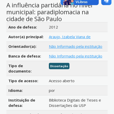
A influência partidária no nível
municipal: paradiplomacia na
cidade de São Paulo
Detalhes bibliográficos
Ano de defesa:
2012
Autor(a) principal:
Araujo, Izabela Viana de
Orientador(a):
Não Informado pela instituição
Banca de defesa:
Não Informado pela instituição
Tipo de
Dissertação
documento:
Tipo de acesso:
Acesso aberto
Idioma:
por
Instituição de
Biblioteca Digitais de Teses e
defesa:
Dissertações da USP