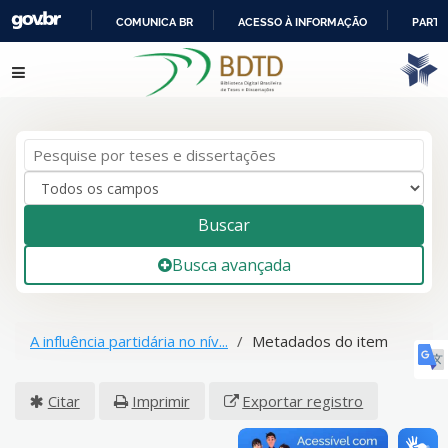
COMUNICA BR
ACESSO À INFORMAÇÃO
PARTI
IR
Pular para o conteúdo
PARA
O
CONTEÚDO
Buscar
Busca avançada
A influência partidária no nív...
Metadados do item
Citar
Imprimir
Exportar registro