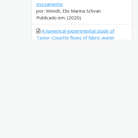
escoamento
por: Wendt, Elis Marina Schvan
Publicado em: (2020)
A numerical-experimental study of
Taylor-Couette flows of fabric-water
solutions
por: Loyola, Felipe Rezende de
Publicado em: (2017)