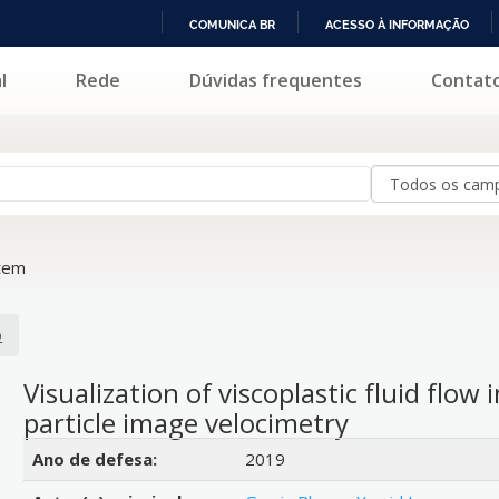
COMUNICA BR
ACESSO À INFORMAÇÃO
IR
l
Rede
Dúvidas frequentes
Contat
PARA
O
CONTEÚDO
tem
o
Visualization of viscoplastic fluid flow
particle image velocimetry
Detalhes bibliográficos
Ano de defesa:
2019