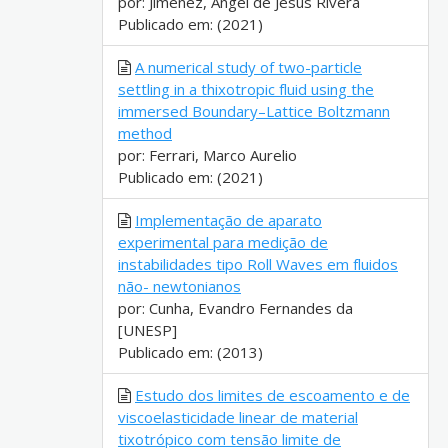
por: Jimenez, Angel de Jesus Rivera
Publicado em: (2021)
A numerical study of two-particle
settling in a thixotropic fluid using the
immersed Boundary–Lattice Boltzmann
method
por: Ferrari, Marco Aurelio
Publicado em: (2021)
Implementação de aparato
experimental para medição de
instabilidades tipo Roll Waves em fluidos
não- newtonianos
por: Cunha, Evandro Fernandes da
[UNESP]
Publicado em: (2013)
Estudo dos limites de escoamento e de
viscoelasticidade linear de material
tixotrópico com tensão limite de