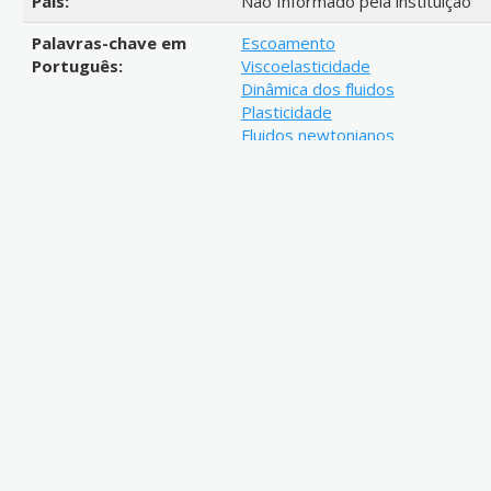
País:
Não Informado pela instituição
Palavras-chave em
Escoamento
Português:
Viscoelasticidade
Dinâmica dos fluidos
Plasticidade
Fluidos newtonianos
Fluidos não-newtonianos
Runoff
Viscoelasticity
Fluid dynamics
Plasticity
Newtonian fluids
Non-Newtonian fluids
CNPQ::ENGENHARIAS::ENGENHA
TRANSPORTE::MECANICA DOS 
Engenharia Mecânica
Link de acesso:
http://repositorio.utfpr.edu.br/j
Resumo:
The viscoplastic fluid flow of Car
experimental study, for laminar 