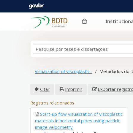
Instituciona
Pular para o conteúdo
Visualization of viscoplastic...
Metadados do i
Citar
Imprimir
Exportar registr
Registros relacionados
Start-up flow visualization of viscoplastic
materials in horizontal pipes using particle
image velocimetry