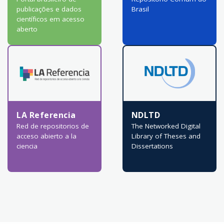
publicações e dados
Brasil
científicos em acesso
aberto
LA Referencia
NDLTD
Red de repositorios de
The Networked Digital
acceso abierto a la
Library of Theses and
ciencia
Dissertations