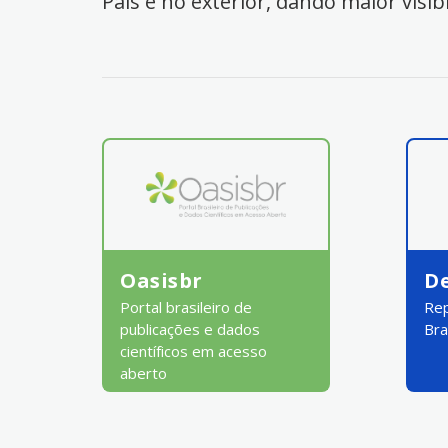
País e no exterior, dando maior visib
Oasisbr
D
Portal brasileiro de
Rep
publicações e dados
Bra
científicos em acesso
aberto