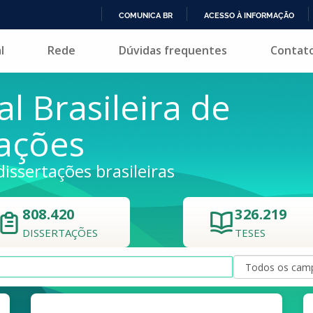
COMUNICA BR
ACESSO À INFORMAÇÃO
IR
l
Rede
Dúvidas frequentes
Contat
PARA
O
CONTEÚDO
al Brasileira de
tações
dissertações brasileiras
808.420
326.219
DISSERTAÇÕES
TESES