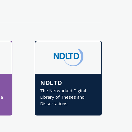
NDLTD
The Networked Digital
ia
Library of Theses and
Dissertations