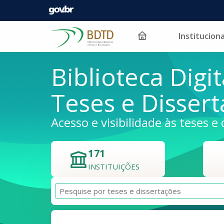
Instituciona
Pular para o conteúdo
Biblioteca Digit
Teses e Disser
Acesso e visibilidade às teses e 
171
INSTITUIÇÕES