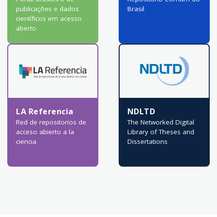
publicações e dados
Brasil
científicos em acesso
aberto
LA Referencia
NDLTD
Red de repositorios de
The Networked Digital
acceso abierto a la
Library of Theses and
ciencia
Dissertations