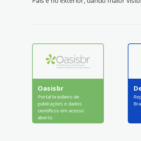
País e no exterior, dando maior visib
Oasisbr
D
Portal brasileiro de
Rep
publicações e dados
Bra
científicos em acesso
aberto