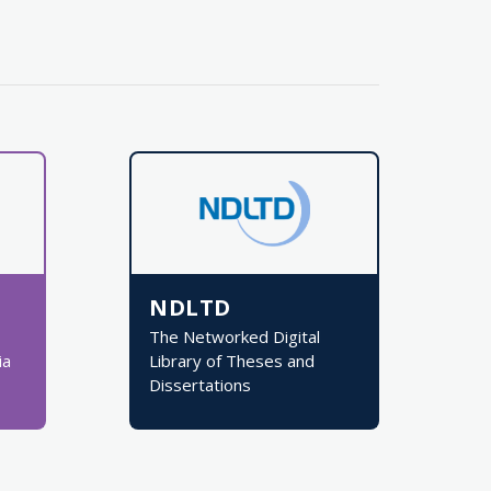
NDLTD
The Networked Digital
ia
Library of Theses and
Dissertations