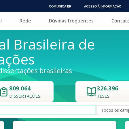
COMUNICA BR
ACESSO À INFORMAÇÃO
IR
l
Rede
Dúvidas frequentes
Contat
PARA
O
CONTEÚDO
al Brasileira de
tações
dissertações brasileiras
809.064
326.396
DISSERTAÇÕES
TESES