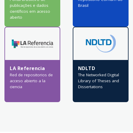
publicações e dados
Brasil
científicos em acesso
aberto
LA Referencia
NDLTD
Red de repositorios de
The Networked Digital
acceso abierto a la
Library of Theses and
ciencia
Dissertations