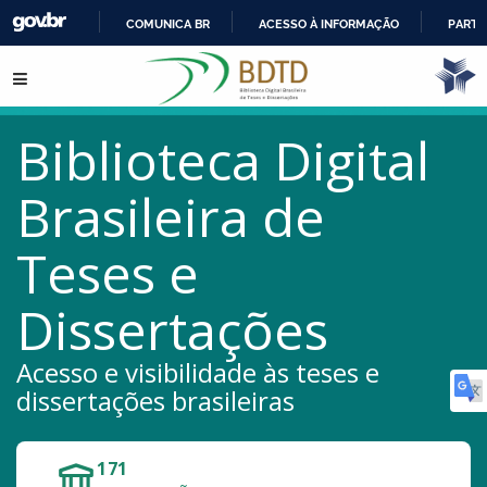
COMUNICA BR
ACESSO À INFORMAÇÃO
PARTI
IR
Pular para o conteúdo
PARA
O
CONTEÚDO
Biblioteca Digital
Brasileira de
Teses e
Dissertações
Acesso e visibilidade às teses e
dissertações brasileiras
171