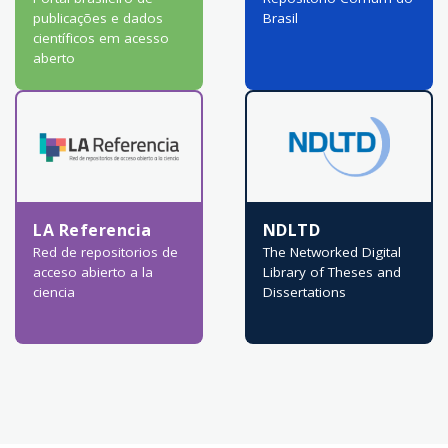
publicações e dados
Brasil
científicos em acesso
aberto
LA Referencia
NDLTD
Red de repositorios de
The Networked Digital
acceso abierto a la
Library of Theses and
ciencia
Dissertations