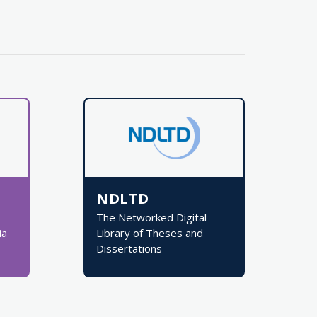
NDLTD
The Networked Digital
ia
Library of Theses and
Dissertations