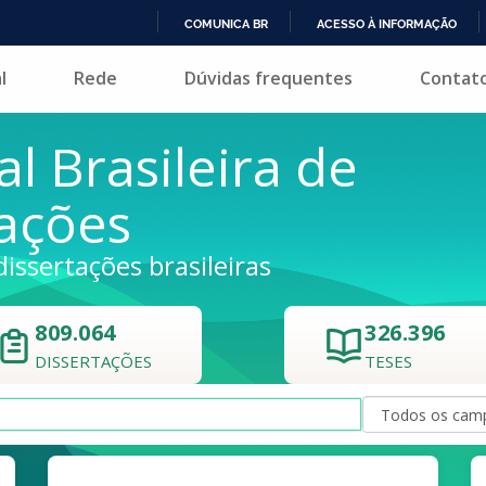
COMUNICA BR
ACESSO À INFORMAÇÃO
IR
l
Rede
Dúvidas frequentes
Contat
PARA
O
CONTEÚDO
al Brasileira de
tações
dissertações brasileiras
809.064
326.396
DISSERTAÇÕES
TESES