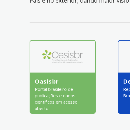
País e no exterior, dando maior visib
Oasisbr
D
Portal brasileiro de
Rep
publicações e dados
Bra
científicos em acesso
aberto