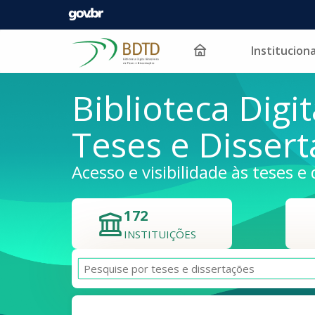
Instituciona
Pular para o conteúdo
Biblioteca Digit
Teses e Disser
Acesso e visibilidade às teses e 
172
INSTITUIÇÕES