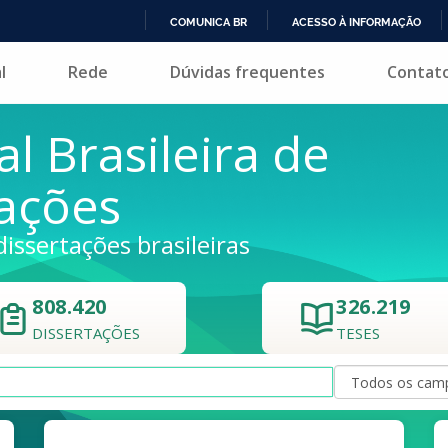
COMUNICA BR
ACESSO À INFORMAÇÃO
IR
l
Rede
Dúvidas frequentes
Contat
PARA
O
CONTEÚDO
al Brasileira de
tações
dissertações brasileiras
808.420
326.219
DISSERTAÇÕES
TESES