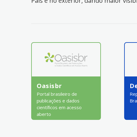
País e no exterior, dando maior visib
Oasisbr
D
Portal brasileiro de
Rep
publicações e dados
Bra
científicos em acesso
aberto