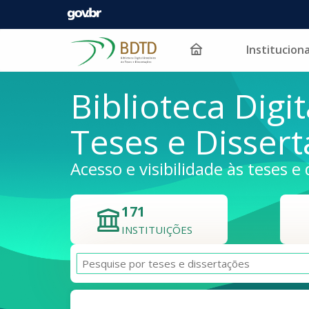
Instituciona
Pular para o conteúdo
Biblioteca Digit
Teses e Disser
Acesso e visibilidade às teses e 
171
INSTITUIÇÕES