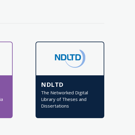
NDLTD
The Networked Digital
ia
Library of Theses and
Dissertations