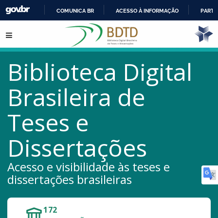
COMUNICA BR
ACESSO À INFORMAÇÃO
PARTI
IR
Pular para o conteúdo
PARA
O
CONTEÚDO
Biblioteca Digital
Brasileira de
Teses e
Dissertações
Acesso e visibilidade às teses e
dissertações brasileiras
172